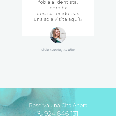
ar
fobia al dentista,
y
¡pero ha
l
desaparecido tras
una sola visita aquí!»
r
Silvia García
24 años
Reserva una Cita Ahora
924 846 131