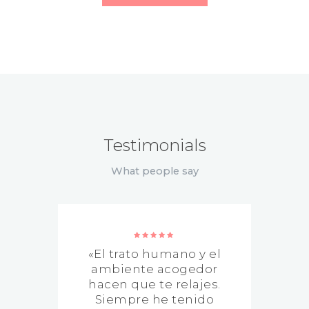
Testimonials
What people say
r
«El trato humano y el
o
ambiente acogedor
or
hacen que te relajes.
Siempre he tenido