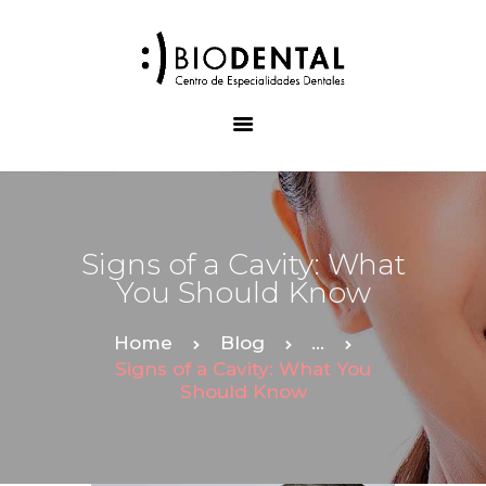
INICIO
TRATAMIENTOS
NUESTRO EQUIPO
GALERÍA
Signs of a Cavity: What
CONTACTO
You Should Know
Home
Blog
...
Signs of a Cavity: What You
Should Know