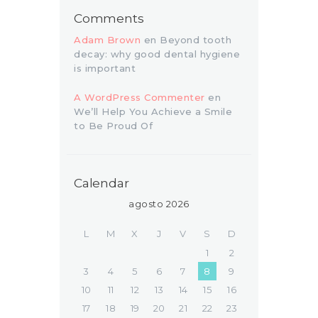
Comments
Adam Brown
en
Beyond tooth
decay: why good dental hygiene
is important
A WordPress Commenter
en
We’ll Help You Achieve a Smile
to Be Proud Of
Calendar
agosto 2026
L
M
X
J
V
S
D
1
2
3
4
5
6
7
8
9
10
11
12
13
14
15
16
17
18
19
20
21
22
23